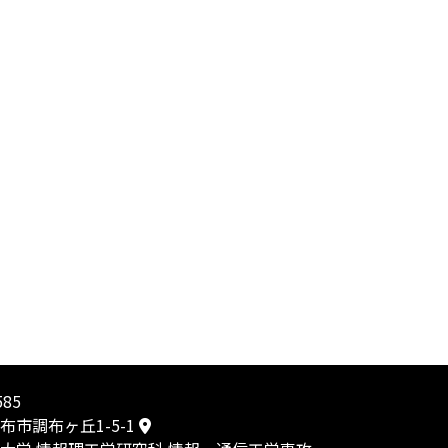
585
布市調布ヶ丘1-5-1