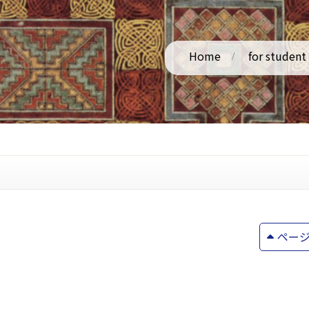
Home
for student
ペー