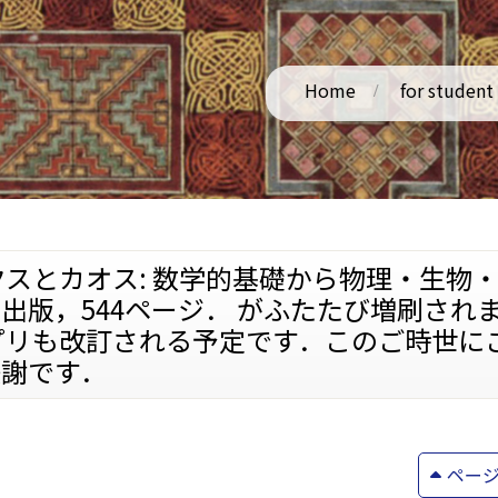
Home
for student
クスとカオス: 数学的基礎から物理・生物
出版，544ページ． がふたたび増刷され
プリも改訂される予定です．このご時世に
感謝です．
ペー